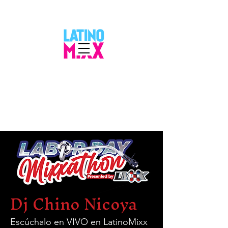
Dj Chino Nicoya
Escúchalo en VIVO en LatinoMixx