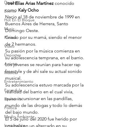
Deejays
J
oel Elías Arias Martínez
 conocido 
como 
Kaly Ocho
Events
Nacio el 18 de noviembre de 1999 en 
Hot En El Bloque
Buenos Aires de Herrera, Santo 
Music
Domingo Oeste. 
Criado por su mamá, siendo el menor 
Photos
de 2 hermanos. 
Video
Su pasión por la música comienza en 
Deportes
su adolescencia temprana, en el barrio. 
Artistas
Los jóvenes se reunían para hacer rap 
freestyle y de ahí sale su actual sonido 
Musica
musical. 
Entretenimiento
Su adolescencia estuvo marcada por la 
Farandula
realidad del barrio en el cual vivía, 
quiso incursionar en las pandillas, 
Economía
mundo de las drogas y todo lo demás 
Política
del bajo mundo. 
Medio Ambiente
El 5 de julio del 2020 fue herido por 
Inmigración
una bala en un altercado en su 