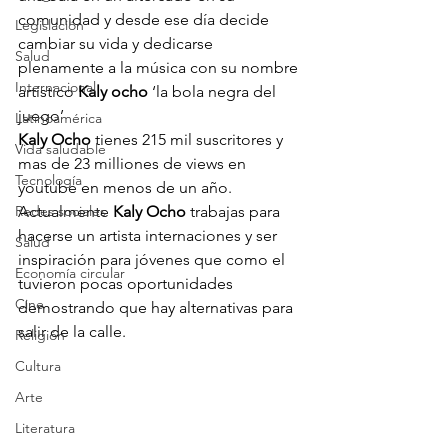
comunidad y desde ese día decide 
Legislación
cambiar su vida y dedicarse 
Salud
plenamente a la música con su nombre 
Internacional
artístico 
Kaly ocho
 ‘la bola negra del 
juego’ 
Latinoamérica
Kaly Ocho
 tienes 215 mil suscritores y 
Vida saludable
mas de 23 milliones de views en 
Tecnología
youtube en menos de un año. 
Redes sociales
Actualmente 
Kaly Ocho
 trabajas para 
hacerse un artista internaciones y ser 
Salud
inspiración para jóvenes que como el 
Economía circular
tuvieron pocas oportunidades 
Cine
demostrando que hay alternativas para 
salir de la calle. 
Religión
Cultura
Arte
Literatura