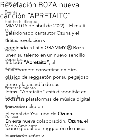
Deejays
Revelación BOZA nueva
Events
canción “APRETAITO”
Hot En El Bloque
MIAMI (15 de abril de 2022) – El multi-
Music
galardonado cantautor Ozuna y el 
artista revelación y 
Photos
nominado a Latin GRAMMY Ⓡ Boza 
Video
unen su talento en un nuevo sencillo 
Deportes
titulado 
“Apretaito”,
 el 
Artistas
cual promete convertirse en otro 
clásico de reggaetón por su pegajoso 
Musica
ritmo y la picardía de sus 
Entretenimiento
letras. “Apretaito” está disponible en 
Farandula
todas las plataformas de música digital 
y su video clip en 
Economía
el canal de YouTube de 
Ozuna.
Política
En esta nueva colaboración, 
Ozuna,
 el 
Medio Ambiente
ícono global del reggaetón de raíces 
Inmigración
puertorriqueñas y 