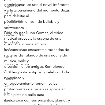
dominicanas, se une al novel intérprete 
Legislación
y artista panameño del momento 
Boza,
Salud
para deleitar al 
Internacional
público con un sonido bailable y 
refrescante. 
Latinoamérica
Dirigido por Nuno Gomes, el video 
Vida saludable
musical proyecta la escena de una 
Tecnología
discoteca, donde ambos 
Redes sociales
intérpretes se encuentran rodeados de 
mujeres disfrutando de una noche de 
Salud
música, baile y 
Economía circular
diversión, entre amigas. Rompiendo 
Cine
moldes y estereotipos, y celebrando la 
diversidad y 
Religión
empoderamiento femenino, las 
Cultura
protagonistas del video se apoderan 
Arte
de la pista de baile para 
deslumbrar con sus encantos, glamur, y 
Literatura