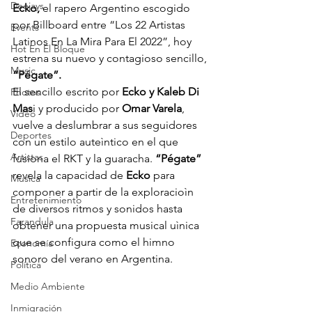
Deejays
Ecko,
 el rapero Argentino escogido 
por Billboard entre “Los 22 Artistas 
Events
Latinos En La Mira Para El 2022”, hoy 
Hot En El Bloque
estrena su nuevo y contagioso sencillo, 
Music
“Pégate”.
El sencillo escrito por 
Ecko y Kaleb Di 
Photos
Mas
i y producido por 
Omar Varela
, 
Video
vuelve a deslumbrar a sus seguidores 
Deportes
con un estilo auteìntico en el que 
Artistas
fusiona el RKT y la guaracha. 
“Pégate”
revela la capacidad de 
Ecko
 para 
Musica
componer a partir de la exploracioìn 
Entretenimiento
de diversos ritmos y sonidos hasta 
Farandula
obtener una propuesta musical uìnica 
que se configura como el himno 
Economía
sonoro del verano en Argentina. 
Política
Medio Ambiente
Inmigración