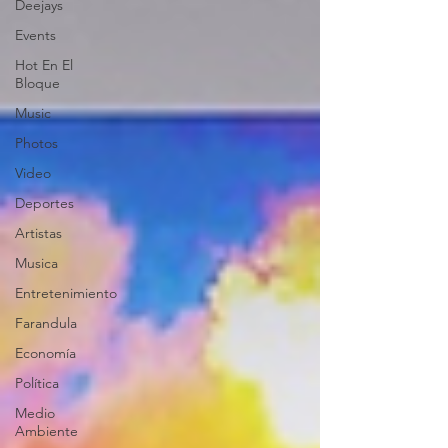
Deejays
Events
Hot En El
Bloque
Music
Photos
Video
Deportes
Artistas
Musica
Entretenimiento
Farandula
Economía
Política
Medio
Ambiente