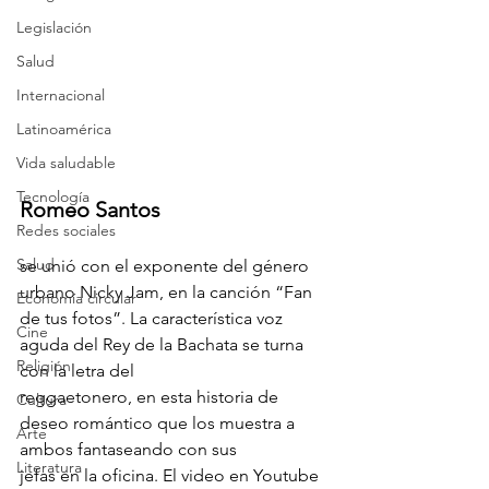
Legislación
Salud
Internacional
Latinoamérica
Vida saludable
Tecnología
Romeo Santos 
Redes sociales
Salud
se unió con el exponente del género 
urbano Nicky Jam, en la canción “Fan
Economía circular
de tus fotos”. La característica voz 
Cine
aguda del Rey de la Bachata se turna 
Religión
con la letra del
reggaetonero, en esta historia de 
Cultura
deseo romántico que los muestra a 
Arte
ambos fantaseando con sus
Literatura
jefas en la oficina. El video en Youtube 