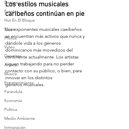
Deejays
Los estilos musicales 
Events
caribeños continúan en pie
Hot En El Bloque
Music
Los exponentes musicales caeibeños 
se encuentran más activos que nunca y
Photos
dándole vida a los géneros 
Video
dominicanos más movedizos del 
Deportes
continente actualmente. Los artistas
siguen trabajando para no perder 
Artistas
contacto con su público, o bien, para 
Musica
innovar en los distintos
Entretenimiento
géneros musicales.
Farandula
Economía
Política
Medio Ambiente
Inmigración