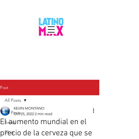
Post
All Posts
KEVIN MONTANO
All Posts
Oct 25, 2022
2 min read
El aumento mundial en el
Artist
precio de la cerveza que se
Blog