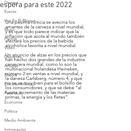
Deejays
espera para este 2022
Events
Hot En El Bloque
Una pésima noticia se avecina los 
amantes de la cerveza a nivel mundial, 
Music
y es que todo parece indicar que la 
inflación que azota al mundo también 
Photos
afectará los precios de la bebida 
alcohólica favorita a nivel mundial.
Video
Un anuncio de alzas en los precios que 
Deportes
han hecho dos grandes de la industria 
cervecera mundial, como lo son la 
Artistas
multinacional holandesa Heineken, 
número 2 en ventas a nivel mundial, y 
Musica
la danesa Carlsberg, número 4, y que 
no se ve muy bien para el bolsillo de 
Entretenimiento
los consumidores, y que se debe “al 
fuerte incremento de las materias 
Farandula
primas, la energía y los fletes”.
Economía
Política
Medio Ambiente
Inmigración