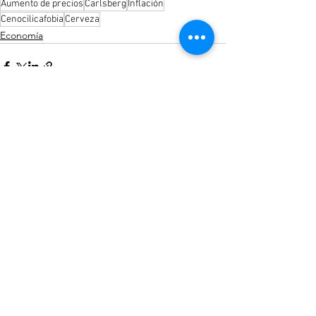
Aumento de precios
Carlsberg
Inflación
Cenocilicafobia
Cerveza
Economía
See All
Recent Posts