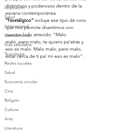
distintivos y poderosos dentro de la 
Legislación
escena contemporánea. 
Salud
“Nostálgico”
 incluye ese tipo de coro 
Internacional
que nos permite divertirnos con 
nuestro lado atrevido: “Malo 
Latinoamérica
malo, pero malo, te quiero pa’atrás y 
Vida saludable
eso es malo. Malo malo, pero malo, 
Tecnología
estar cerca de ti pa’ mi eso es malo”. 
Redes sociales
Salud
Economía circular
Cine
Religión
Cultura
Arte
Literatura