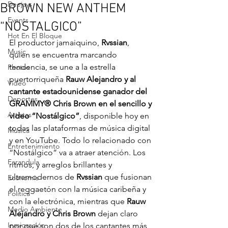
Deejays
BROWN NEW ANTHEM
Events
“NOSTALGICO”
Hot En El Bloque
El productor jamaiquino, 
Rvssian
, 
Music
quien se encuentra marcando 
tendencia, se une a la estrella 
Photos
puertorriqueña 
Rauw Alejandro y al 
Video
cantante estadounidense ganador del 
Deportes
GRAMMY® Chris Brown en el sencillo y 
Artistas
video “Nostálgico”
, disponible hoy en 
todas las plataformas de música digital 
Musica
y en YouTube. Todo lo relacionado con 
Entretenimiento
“Nostálgico” va a atraer atención. Los 
Farandula
ritmos, y arreglos brillantes y 
ultramodernos de 
Rvssian
 que fusionan 
Economía
el reggaetón con la música caribeña y 
Política
con la electrónica, mientras que 
Rauw 
Medio Ambiente
Alejandro y Chris Brown
 dejan claro 
Inmigración
por qué son dos de los cantantes más 