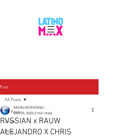
Post
All Posts
KEVIN MONTANO
All Posts
Oct 25, 2022
2 min read
RVSSIAN x RAUW
Artist
ALEJANDRO X CHRIS
Blog